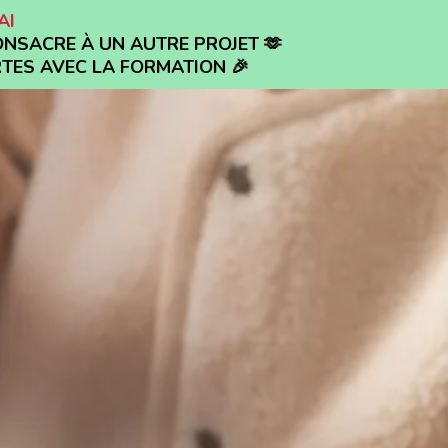
AI
ONSACRE À UN AUTRE PROJET 🫶
RTES AVEC LA FORMATION 🎉