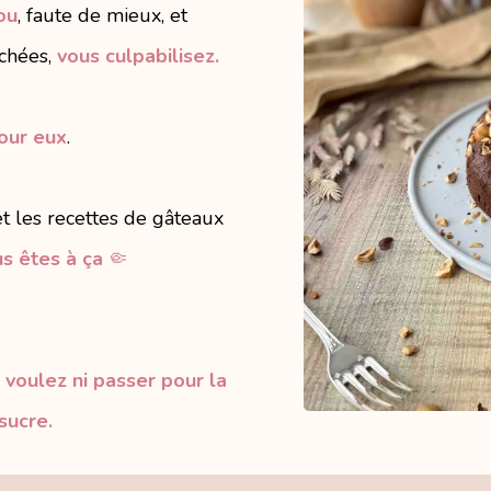
ou
, faute de mieux, et
uchées,
vous culpabilisez.
our eux
.
t les recettes de gâteaux
s êtes à ça
🤏
 voulez ni passer pour la
sucre.