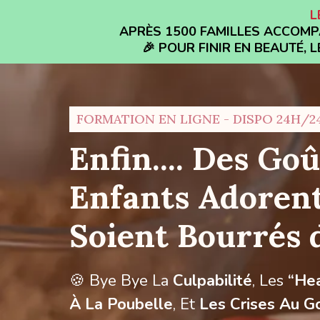
L
APRÈS 1500 FAMILLES ACCOMPA
🎉 POUR FINIR EN BEAUTÉ,
FORMATION EN LIGNE - DISPO 24H/24
Enfin.... Des Go
Enfants Adorent
Soient Bourrés 
🍪 Bye Bye La
Culpabilité
, Les
“Hea
À La Poubelle
, Et
Les Crises Au G