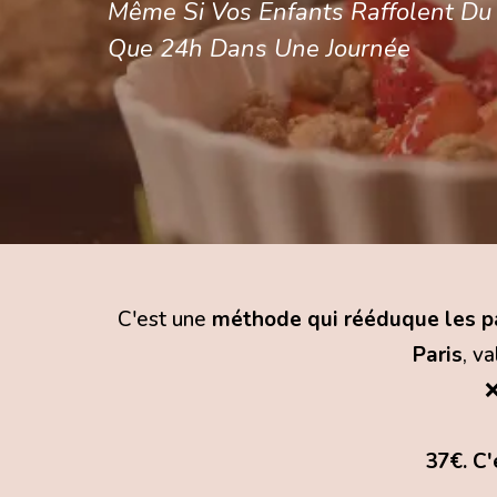
Même Si Vos Enfants Raffolent Du
Que 24h Dans Une Journée
C'est une
méthode qui rééduque les pa
Paris
, v
❌
37€. C'