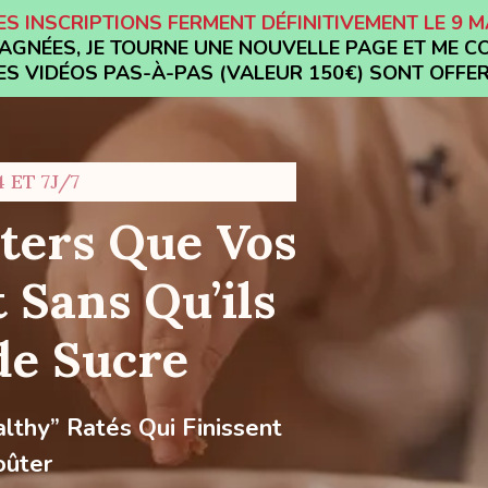
ES INSCRIPTIONS FERMENT DÉFINITIVEMENT LE 9 M
GNÉES, JE TOURNE UNE NOUVELLE PAGE ET ME C
 LES VIDÉOS PAS-À-PAS (VALEUR 150€) SONT OFFE
 ET 7J/7
ûters Que Vos
 Sans Qu’ils
de Sucre
lthy” Ratés Qui Finissent
oûter